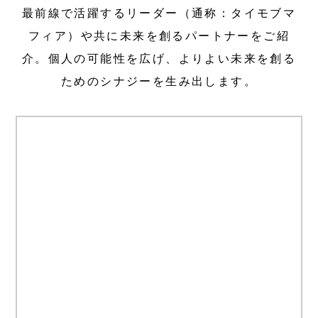
最前線で活躍するリーダー（通称：タイモブマ
VOICE
フィア）や共に未来を創るパートナーをご紹
次世代リーダー&サポーターの声
介。個人の可能性を広げ、よりよい未来を創る
ためのシナジーを生み出します。
Next Gen Leader
次世代リーダー
Supporters
タイモブマフィア（タイモブサポーター）
INFO
お知らせ
News
ニュース