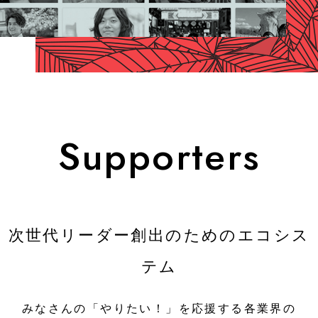
Press Kit
プレスキット
SERVICE
事業内容
Supporters
For Individuals
個人向け
For Educational Institution
教育機関向け
次世代リーダー創出のためのエコシス
テム
For Business
法人向け
みなさんの「やりたい！」を応援する各業界の