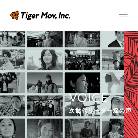
EN
ABOUT US
タイガーモブについて
VOICE
Mission/Vision/Overview
ミッション / ビジョン / 会社概要
次世代リーダー達の声
Member
メンバー紹介