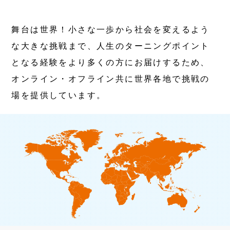
Media
メディア掲載情報
舞台は世界！小さな一歩から社会を変えるよう
な大きな挑戦まで、人生のターニングポイント
となる経験をより多くの方にお届けするため、
RECRUIT
オンライン・オフライン共に世界各地で挑戦の
採用情報
場を提供しています。
SUSTINABILITY
サステナビリティ
CONTACT
お問い合せ