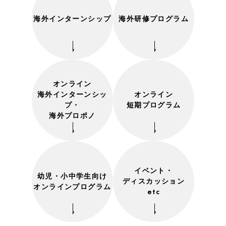
VOICE
海外インターンシップ
海外研修プログラム
次世代リーダー&サポーターの声
Next Gen Leader
次世代リーダー
オンライン
海外インターンシッ
オンライン
Supporters
プ・
短期プログラム
タイモブマフィア（タイモブサポーター）
海外プロポノ
INFO
お知らせ
イベント・
幼児・小中学生向け
ディスカッション
オンラインプログラム
etc
News
ニュース