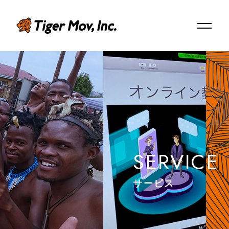
EN
ABOUT US
タイガーモブについて
SERVICE
Mission/Vision/Overview
ミッション / ビジョン / 会社概要
サービス
Member
メンバー紹介