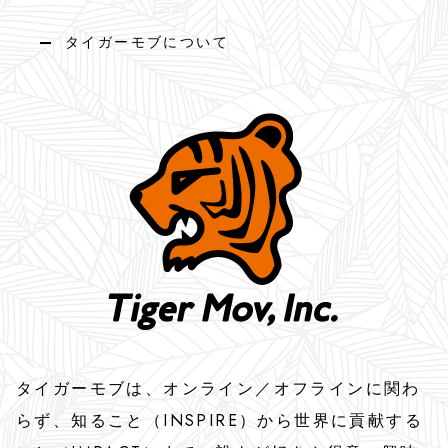
VOICE
タイガーモブについて
次世代リーダー&サポーターの声
Next Gen Leader
次世代リーダー
Supporters
タイモブマフィア（タイモブサポーター）
INFO
お知らせ
タイガーモブは、オンライン／オフラインに関わ
News
ニュース
らず、知ること（INSPIRE）から世界に貢献する