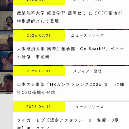
産業能率大学 経営学部 藤岡ゼミ にてCEO菊地が
特別講師として登壇
2026.07.01
ニュースリリース
大阪経済大学 国際共創学部「Co Spark!!」ベトナ
ム研修、事前研…
2026.07.01
メディア・登壇
日本の人事部「HRカンファレンス2026-春-」に弊
社CEO菊地が登壇…
2026.06.13
ニュースリリース
タイガーモブ【認定アクセラレーター制度・0期
生】キックオフ！