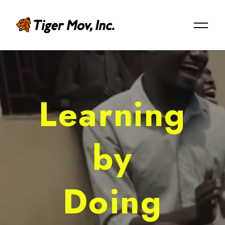
EN
Learning
ABOUT US
タイガーモブについて
by
Mission/Vision/Overview
ミッション / ビジョン / 会社概要
Doing
Member
メンバー紹介