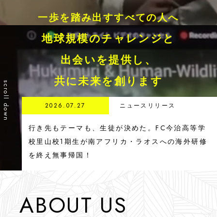
Press Kit
一歩を踏み出すすべての人へ
プレスキット
地球規模のチャレンジと
出会いを提供し、
SERVICE
事業内容
共に未来を創ります
scroll down
For Individuals
2026.07.27
ニュースリリース
個人向け
行き先もテーマも、生徒が決めた。FC今治高等学
For Educational Institution
校里山校1期生が南アフリカ・ラオスへの海外研修
教育機関向け
を終え無事帰国！
For Business
法人向け
ABOUT US