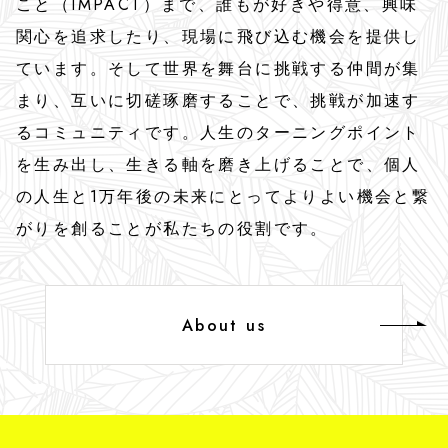
こと（IMPACT）まで、誰もが好きや得意、興味
Media
関心を追求したり、現場に飛び込む機会を提供し
メディア掲載情報
ています。そして世界を舞台に挑戦する仲間が集
まり、互いに切磋琢磨することで、挑戦が加速す
RECRUIT
るコミュニティです。人生のターニングポイント
採用情報
を生み出し、生きる軸を磨き上げることで、個人
の人生と1万年後の未来にとってよりよい機会と繋
SUSTINABILITY
がりを創ることが私たちの役割です。
サステナビリティ
CONTACT
About us
お問い合せ